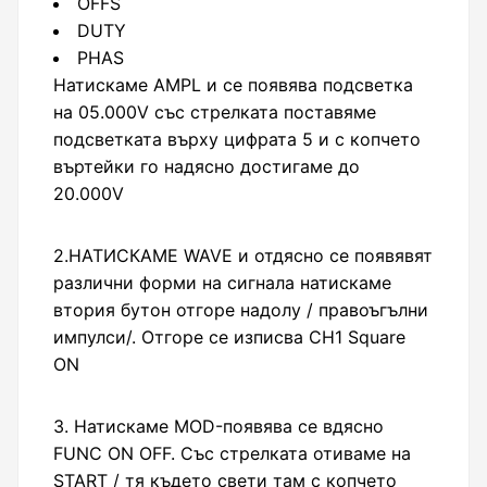
OFFS
DUTY
PHAS
Натискаме AMPL и се появява подсветка
на 05.000V със стрелката поставяме
подсветката върху цифрата 5 и с копчето
въртейки го надясно достигаме до
20.000V
2.НАТИСКАМЕ WAVE и отдясно се появявят
различни форми на сигнала натискаме
втория бутон отгоре надолу / правоъгълни
импулси/. Отгоре се изписва CH1 Square
ON
3. Натискаме MOD-появява се вдясно
FUNC ON OFF. Със стрелката отиваме на
START / тя където свети там с копчето