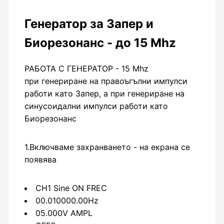
Генератор за Запер и
Биорезонанс - до 15 Mhz
РАБОТА С ГЕНЕРАТОР - 15 Mhz
при генериране на правоъгълни импулси
работи като Запер, а при генериране на
синусоидални импулси работи като
Биорезонанс
1.Включваме захранването - на екрана се
появява
CH1 Sine ON FREC
00.010000.00Hz
05.000V AMPL