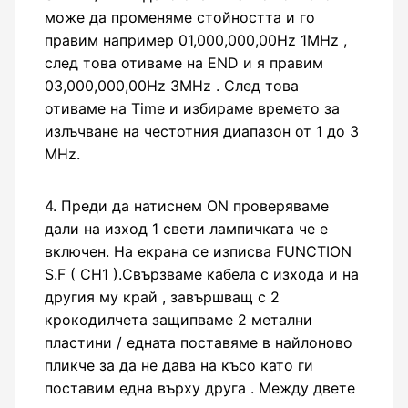
може да променяме стойността и го
правим например 01,000,000,00Hz 1MHz ,
след това отиваме на END и я правим
03,000,000,00Hz 3MHz . След това
отиваме на Time и избираме времето за
излъчване на честотния диапазон от 1 до 3
MHz.
4. Преди да натиснем ON проверяваме
дали на изход 1 свети лампичката че е
включен. На екрана се изписва FUNCTION
S.F ( CH1 ).Свързваме кабела с изхода и на
другия му край , завършващ с 2
крокодилчета защипваме 2 метални
пластини / едната поставяме в найлоново
пликче за да не дава на късо като ги
поставим една върху друга . Между двете