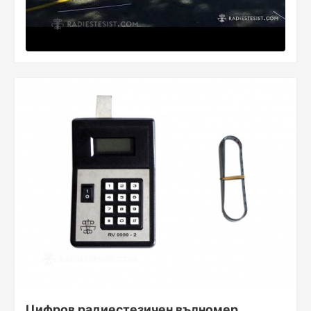
Цифров радиестезичен вълномер