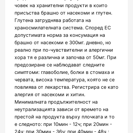
човек на хранителни продукти в които
присъства брашно от насекоми и глутен.
Глутена затруднява работата на
храносмилателната система. Според ЕС
допустимата норма за консумация на
брашно от насекоми е 300мг. дневно, но
реално при по-чувствителни и алергични
хора тя е различна и започва от 50мг. При
предозиране се наблюдават следните
симптоми: главоболие, болки в стомаха и
червата, висока температура, която не се
повлиява от лекарства. Регистрира се като
алергия от насекоми и хитин.
Минималната продължителност на
неутрализацията зависи от времето на
престой на продукта върху плочката и то
е следното: при 10мин - 12ч; при 20мин -
24ч; при 30мин - 36ч; при 40мин - 48ч ;